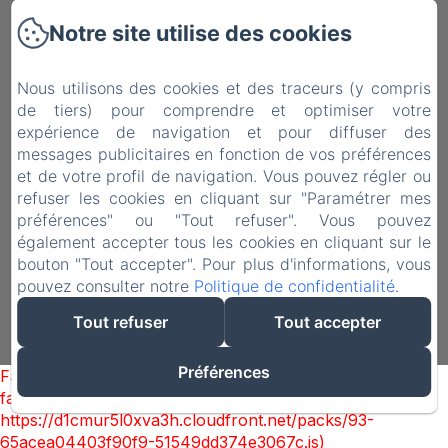
Services
Notre site utilise des cookies
Contact
Nous utilisons des cookies et des traceurs (y compris
Mentions légales
de tiers) pour comprendre et optimiser votre
Politique de confidentialité
expérience de navigation et pour diffuser des
messages publicitaires en fonction de vos préférences
Informations légales
et de votre profil de navigation. Vous pouvez régler ou
Informations sur les cookies
refuser les cookies en cliquant sur "Paramétrer mes
préférences" ou "Tout refuser". Vous pouvez
également accepter tous les cookies en cliquant sur le
bouton "Tout accepter". Pour plus d'informations, vous
pouvez consulter notre
Politique de confidentialité
.
EN
FR
Tout refuser
Tout accepter
Créé par Amenitiz
Préférences
Failed to load BookingEngine/index: Loading chunk 93
failed. (missing:
https://d1cmur5l0xva3h.cloudfront.net/packs/93-
65acea04403f90f9-51549dd374e3067c.js)